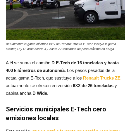
Actualmente la gama eléctrica BEV de Renault Trucks E-Tech incluye la gama
Master, D y D-Wide desde 3,1 hasta 27 toneladas de peso máximo en carga.
A él se suma el camión
D E-Tech de 16 toneladas y hasta
400 kilómetros de autonomía
. Los pesos pesados de la
actual gama E-Tech, que sustituye a los
Renault Trucks ZE
,
actualmente se ofrecen en versión
6X2 de 26 toneladas
y
cabina ancha
D Wide
.
Servicios municipales E-Tech cero
emisiones locales