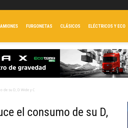
AMIONES
FURGONETAS
CLÁSICOS
ELÉCTRICOS Y ECO
o de su D, D Wide y C
uce el consumo de su D,