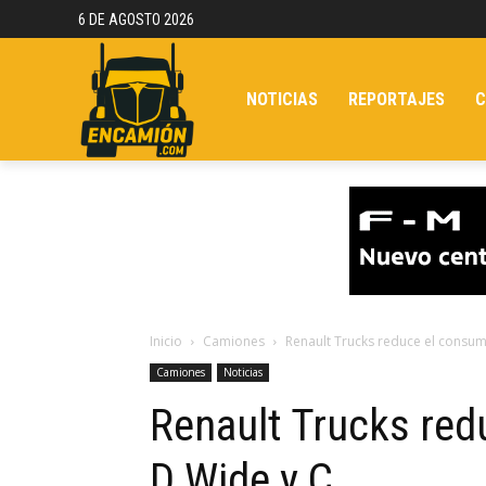
6 DE AGOSTO 2026
NOTICIAS
REPORTAJES
C
Inicio
Camiones
Renault Trucks reduce el consum
Camiones
Noticias
Renault Trucks red
D Wide y C