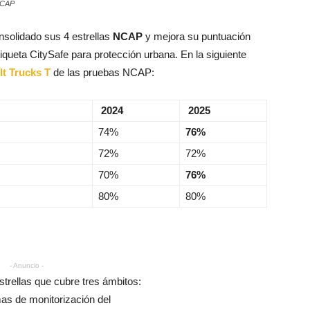
NCAP
nsolidado sus 4 estrellas
NCAP
y mejora su puntuación
tiqueta CitySafe para protección urbana. En la siguiente
t Trucks T
de las pruebas NCAP:
2024
2025
74%
76%
72%
72%
70%
76%
80%
80%
- Anuncio -
trellas que cubre tres ámbitos:
mas de monitorización del