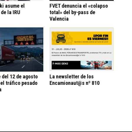
ki asume el
FVET denuncia el «colapso
 de la IRU
total» del by-pass de
Valencia
e del 12 de agosto
La newsletter de los
 el tráfico pesado
Encamionaut@s nº 810
a