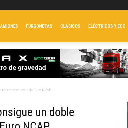
AMIONES
FURGONETAS
CLÁSICOS
ELÉCTRICOS Y ECO
le reconocimiento de Euro NCAP
onsigue un doble
 Euro NCAP