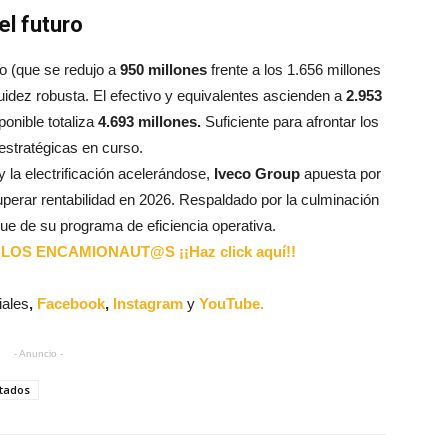
el futuro
o (
que se redujo a
950 millones
frente a los 1.656 millones
uidez robusta. El efectivo y equivalentes ascienden a
2.953
ponible totaliza
4.693 millones.
Suficiente para afrontar los
 estratégicas en curso.
la electrificación acelerándose,
Iveco Group
apuesta por
uperar rentabilidad en 2026. Respaldado por la culminación
ue de su programa de eficiencia operativa.
LOS ENCAMIONAUT@S ¡¡Haz click aquí!!
iales
,
Facebook
,
Instagram
y
YouTube.
- Anuncio -
ltados