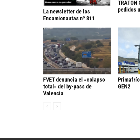
TRATON G
pedidos 
La newsletter de los
Encamionautas nº 811
FVET denuncia el «colapso
Primafrí
total» del by-pass de
GEN2
Valencia