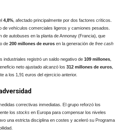
el
4,8%
, afectado principalmente por dos factores críticos.
eo de vehículos comerciales ligeros y camiones pesados.
 de autobuses en la planta de Annonay (Francia), que
vo de
200 millones de euros
en la generación de
free cash
es industriales registró un saldo negativo de
109 millones
,
beneficio neto ajustado alcanzó los
312 millones de euros
,
nte a los 1,91 euros del ejercicio anterior.
 adversidad
didas correctivas inmediatas. El grupo reforzó los
mente los
stocks
en Europa para compensar los niveles
o una estricta disciplina en costes y aceleró su Programa
ilidad.