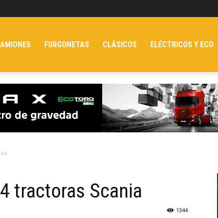
AMIONES
FURGONETAS
CLÁSICOS
ELÉCTRICOS Y ECO
nia
 tractoras Scania
1344