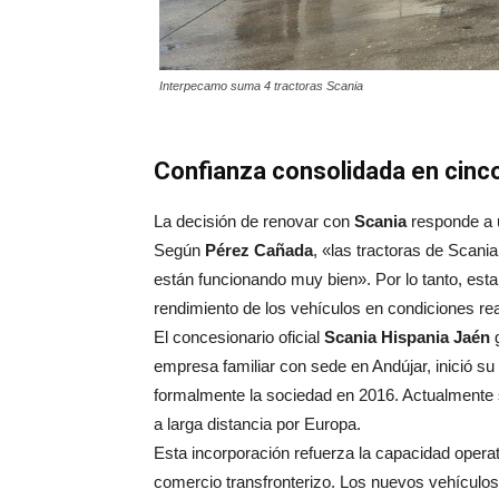
Interpecamo suma 4 tractoras Scania
Confianza consolidada en cinc
La decisión de renovar con
Scania
responde a u
Según
Pérez Cañada
, «las tractoras de Scani
están funcionando muy bien». Por lo tanto, esta co
rendimiento de los vehículos en condiciones re
El concesionario oficial
Scania Hispania Jaén
g
empresa familiar con sede en Andújar, inició s
formalmente la sociedad en 2016. Actualmente s
a larga distancia por Europa.
Esta incorporación refuerza la capacidad oper
comercio transfronterizo. Los nuevos vehículos 