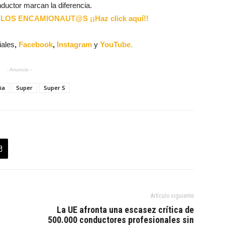
nductor marcan la diferencia.
LOS ENCAMIONAUT@S ¡¡Haz click aquí!!
iales
,
Facebook
,
Instagram
y
YouTube.
- Anuncio -
ia
Super
Super S
Artículo siguiente
La UE afronta una escasez crítica de
500.000 conductores profesionales sin