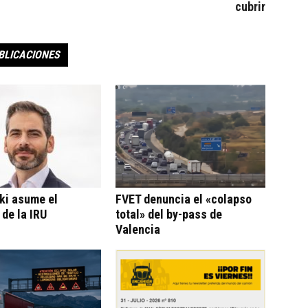
cubrir
BLICACIONES
ki asume el
FVET denuncia el «colapso
 de la IRU
total» del by-pass de
Valencia