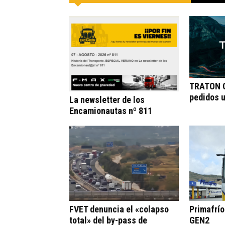
TRATON G
pedidos 
La newsletter de los
Encamionautas nº 811
FVET denuncia el «colapso
Primafrí
total» del by-pass de
GEN2