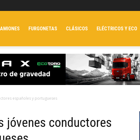
AMIONES
FURGONETAS
CLÁSICOS
ELÉCTRICOS Y ECO
uctores españoles y portugueses
os jóvenes conductores
gueses