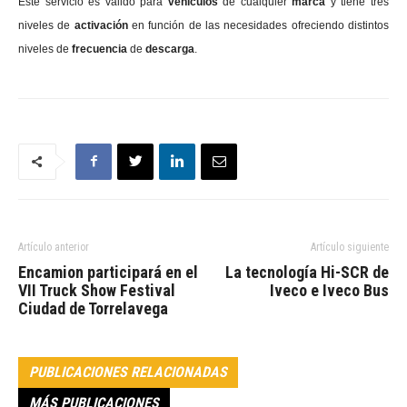
Este servicio es válido para
vehículos
de cualquier
marca
y tiene tres
niveles de
activación
en función de las necesidades ofreciendo distintos
niveles de
frecuencia
de
descarga
.
Artículo anterior
Artículo siguiente
Encamion participará en el
La tecnología Hi-SCR de
VII Truck Show Festival
Iveco e Iveco Bus
Ciudad de Torrelavega
PUBLICACIONES RELACIONADAS
MÁS PUBLICACIONES