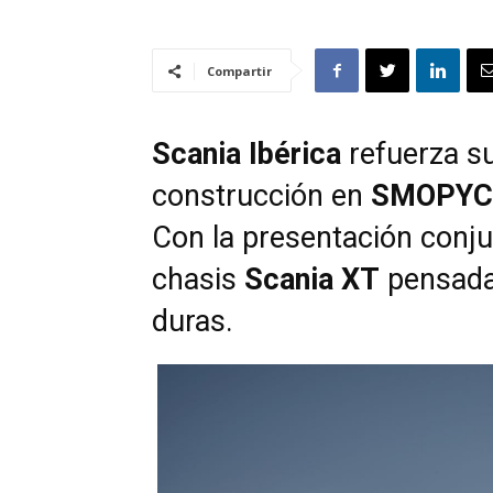
Compartir
Scania Ibérica
refuerza su
construcción en
SMOPYC 
Con la presentación conj
chasis
Scania XT
pensada
duras.