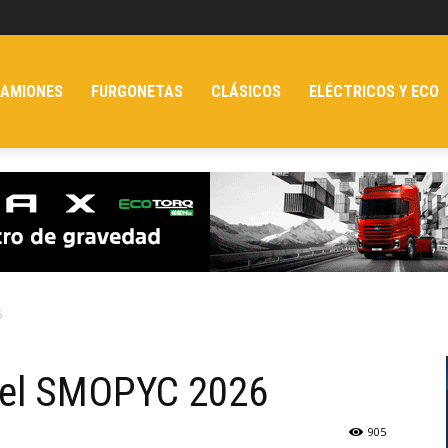
AMIONES
FURGONETAS
CLÁSICOS
ELÉCTRICOS Y ECO
6
n el SMOPYC 2026
905