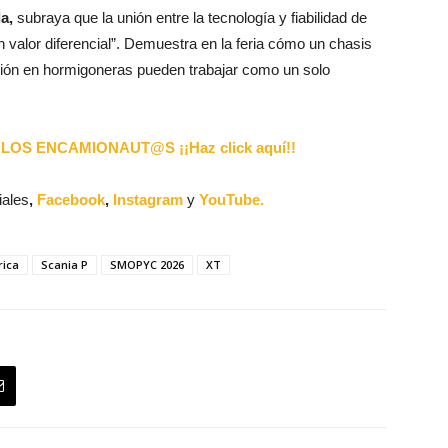
a,
subraya que la unión entre la tecnología y fiabilidad de
n valor diferencial”. Demuestra en la feria cómo un chasis
isión en hormigoneras pueden trabajar como un solo
LOS ENCAMIONAUT@S ¡¡Haz click aquí!!
iales
,
Facebook
,
Instagram
y
YouTube.
rica
Scania P
SMOPYC 2026
XT