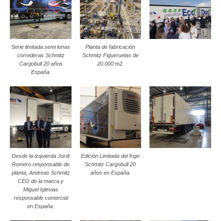
Serie limitada semi lonas
Planta de fabricación
correderas Schmitz
Schmitz Figueruelas de
Cargobull 20 años
20.000 m2.
España.
Desde la izquierda Jordi
Edición Limitada del frigo
Romero responsable de
Schmitz Cargobull 20
planta, Andreas Schmitz
años en España.
CEO de la marca y
Miguel Iglesias
responsable comercial
en España.