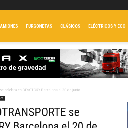
AMIONES
FURGONETAS
CLÁSICOS
ELÉCTRICOS Y ECO
 celebra en DFACTORY Barcelona el 20 de Junio
jes
OTRANSPORTE se
Y Barcelona el 20 de