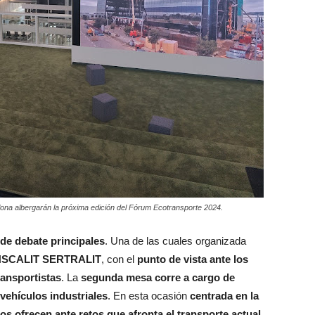
na albergarán la próxima edición del Fórum Ecotransporte 2024.
de debate principales
. Una de las cuales organizada
SCALIT SERTRALIT
, con el
punto de vista ante los
ransportistas
. La
segunda mesa corre a cargo de
vehículos industriales
. En esta ocasión
centrada en la
s ofrecen ante retos que afronta el transporte actual