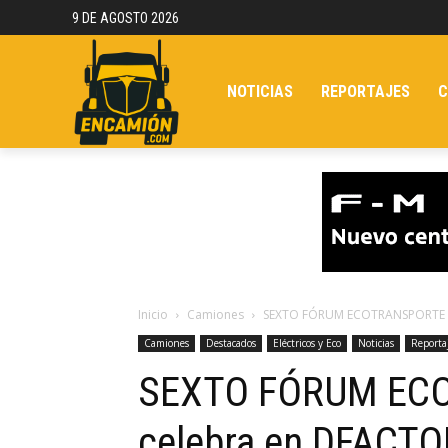
9 DE AGOSTO 2026
NOTICIAS
REPORTAJES
C
Inicio
Camiones
SEXTO FÓRUM ECOTRANSPORTE se
Camiones
Destacados
Eléctricos y Eco
Noticias
Reporta
SEXTO FÓRUM EC
celebra en DFACTOR