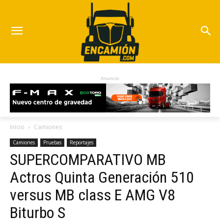
Anuncio
Inicio
Camiones
Camiones
Pruebas
Reportajes
SUPERCOMPARATIVO MB
Actros Quinta Generación 510
versus MB class E AMG V8
Biturbo S