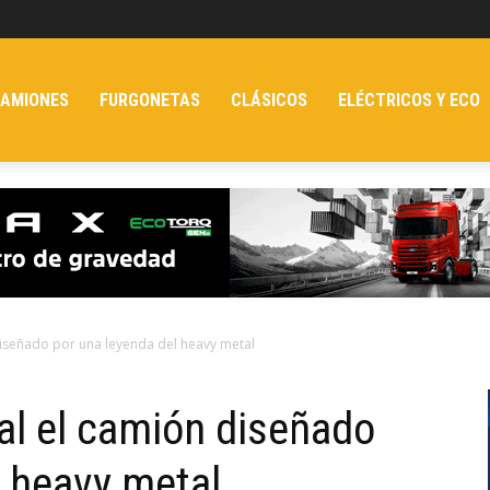
AMIONES
FURGONETAS
CLÁSICOS
ELÉCTRICOS Y ECO
diseñado por una leyenda del heavy metal
l el camión diseñado
l heavy metal