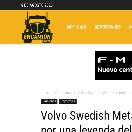
8 DE AGOSTO 2026
NOTICIAS
REPORTAJES
C
Inicio
Camiones
Volvo Swedish Metal el camión 
Camiones
Reportajes
Volvo Swedish Meta
por una leyenda de