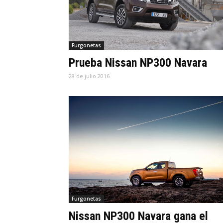
Furgonetas
Prueba Nissan NP300 Navara
28 de julio 2016
Furgonetas
Nissan NP300 Navara gana el