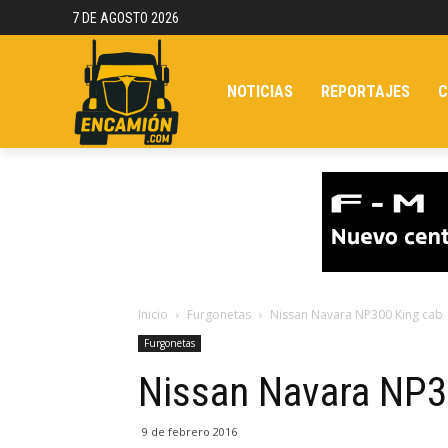
7 DE AGOSTO 2026
NOTICIAS
REPORTAJES
C
Inicio
Furgonetas
Nissan Navara NP300 King cab
Furgonetas
Nissan Navara NP3
9 de febrero 2016