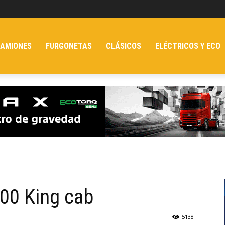
AMIONES
FURGONETAS
CLÁSICOS
ELÉCTRICOS Y ECO
00 King cab
5138