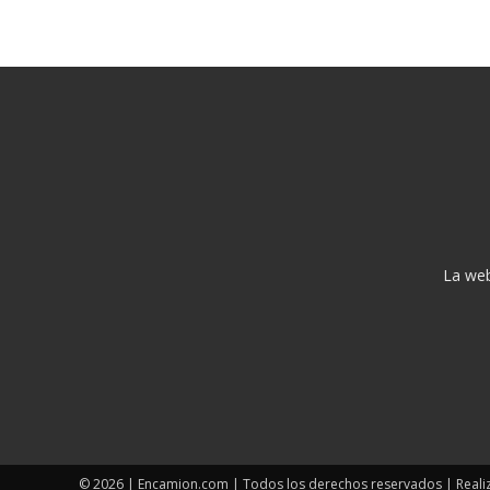
La web
© 2026 | Encamion.com | Todos los derechos reservados | Reali