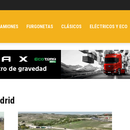
AMIONES
FURGONETAS
CLÁSICOS
ELÉCTRICOS Y ECO
drid