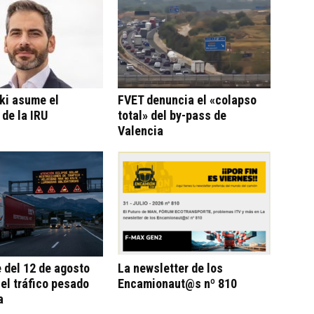
ki asume el
FVET denuncia el «colapso
 de la IRU
total» del by-pass de
Valencia
e del 12 de agosto
La newsletter de los
 el tráfico pesado
Encamionaut@s nº 810
a