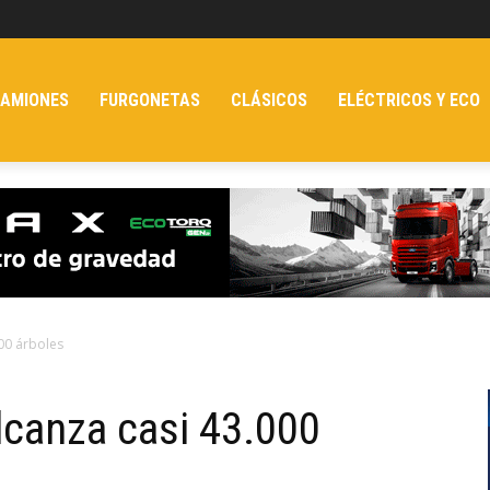
AMIONES
FURGONETAS
CLÁSICOS
ELÉCTRICOS Y ECO
000 árboles
lcanza casi 43.000