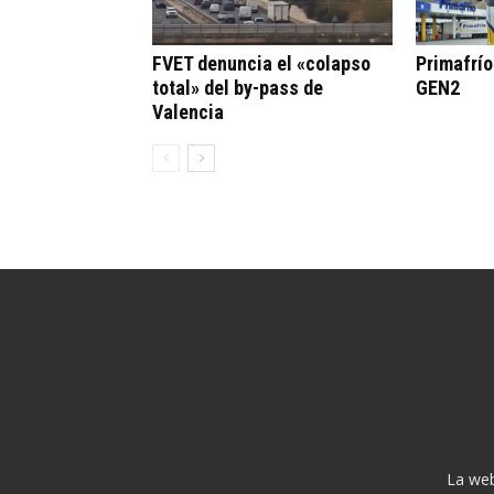
FVET denuncia el «colapso
Primafrí
total» del by-pass de
GEN2
Valencia
La web