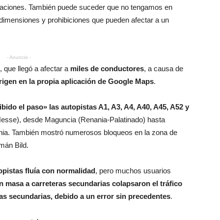
icaciones. También puede suceder que no tengamos en
 dimensiones y prohibiciones que pueden afectar a un
- Anuncio -
, que llegó a afectar a
miles de conductores
, a causa de
origen en la propia aplicación de Google Maps
.
ido el paso» las autopistas A1, A3, A4, A40, A45, A52 y
Hesse), desde Maguncia (Renania-Palatinado) hasta
ania. También mostró numerosos bloqueos en la zona de
mán Bild.
topistas fluía con normalidad
, pero muchos usuarios
n masa a carreteras secundarias colapsaron el tráfico
ías secundarias, debido a un error sin precedentes
.