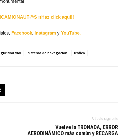
 monumental
AMIONAUT@S ¡¡Haz click aquí!!
iales
,
Facebook
,
Instagram
y
YouTube.
guridad Vial
sistema de navegación
tráfico
Artículo siguiente
Vuelve la TRONADA, ERROR
AERODINÁMICO más común y RECARGA