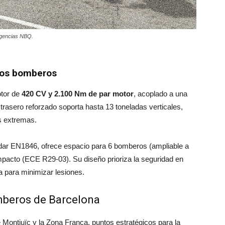
rgencias NBQ.
 los bomberos
otor de
420 CV y 2.100 Nm de par motor
, acoplado a una
 trasero reforzado soporta hasta 13 toneladas verticales,
s extremas.
ndar EN1846, ofrece espacio para 6 bomberos (ampliable a
mpacto (ECE R29-03). Su diseño prioriza la seguridad en
a para minimizar lesiones.
mberos de Barcelona
Montjuïc y la Zona Franca, puntos estratégicos para la