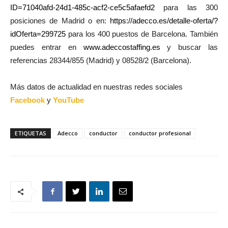
ID=71040afd-24d1-485c-acf2-ce5c5afaefd2
para las 300
posiciones de Madrid o en:
https://adecco.es/detalle-oferta/?
idOferta=299725
para los 400 puestos de Barcelona. También
puedes entrar en
www.adeccostaffing.es
y buscar las
referencias 28344/855 (Madrid) y 08528/2 (Barcelona).
Más datos de actualidad en nuestras redes sociales
Facebook
y
YouTube
ETIQUETAS
Adecco
conductor
conductor profesional