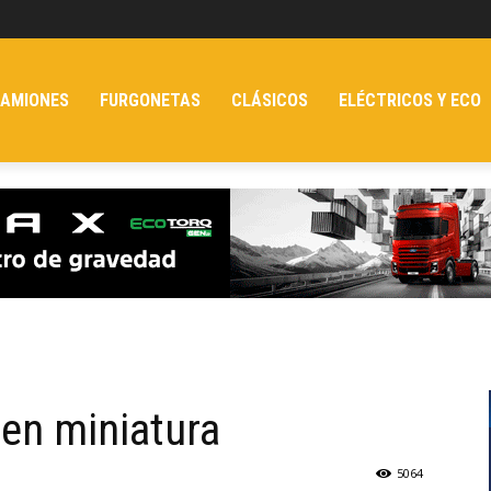
AMIONES
FURGONETAS
CLÁSICOS
ELÉCTRICOS Y ECO
en miniatura
5064