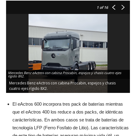
1
of 16
La
va
Mercedes Benz eActros con cabina Procabin, espejos y chasis cuatro ejes
rígido 8X2.
L
Mercedes Benz eActros con cabina Procabin, espejos y chasis
o
cuatro ejes rígido 8X2.
c
El eActros 600 incorpora tres pack de baterías mientras
que el eActros 400 los reduce a dos packs, de idénticas
carácterísticas. En ambos casos se trata de baterías de
tecnología LFP (Ferro Fosfato de Litio). Las características
de este tipo de baterías aseguran máxima vida útil, un