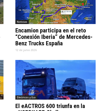
Noticias
Encamion participa en el reto
o
“Conexión Iberia” de Mercedes-
Benz Trucks España
12 de junio 2026
Eléctricos y Eco
El eACTROS 600 triunfa en la