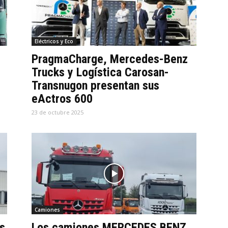
Eléctricos y Eco
PragmaCharge, Mercedes-Benz
Trucks y Logística Carosan-
Transnugon presentan sus
eActros 600
23 de octubre 2025
Camiones
s
Los camiones MERCEDES BENZ