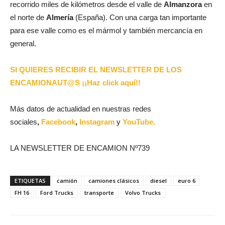
recorrido miles de kilómetros desde el valle de
Almanzora
en
el norte de
Almería
(España). Con una carga tan importante
para ese valle como es el mármol y también mercancía en
general.
SI QUIERES RECIBIR EL NEWSLETTER DE LOS
ENCAMIONAUT@S ¡¡Haz click aquí!!
Más datos de actualidad en nuestras redes
sociales
,
Facebook
,
Instagram
y
YouTube.
LA NEWSLETTER DE ENCAMION Nº739
ETIQUETAS
camión
camiones clásicos
diesel
euro 6
FH 16
Ford Trucks
transporte
Volvo Trucks