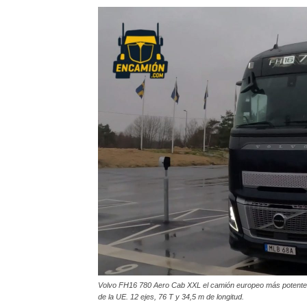
Volvo FH16 780 Aero Cab XXL el camión europeo más potente, 
de la UE. 12 ejes, 76 T y 34,5 m de longitud.