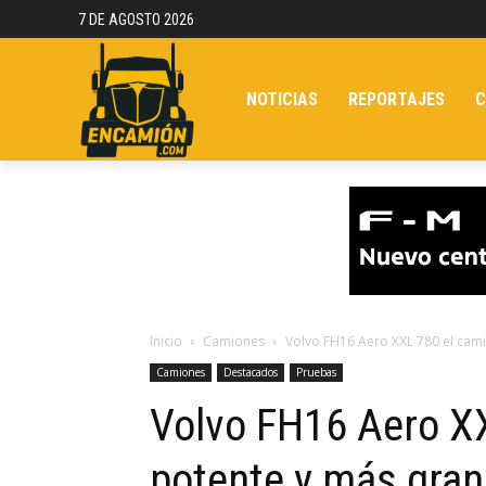
7 DE AGOSTO 2026
NOTICIAS
REPORTAJES
C
Inicio
Camiones
Volvo FH16 Aero XXL 780 el cam
Camiones
Destacados
Pruebas
Volvo FH16 Aero X
potente y más gra