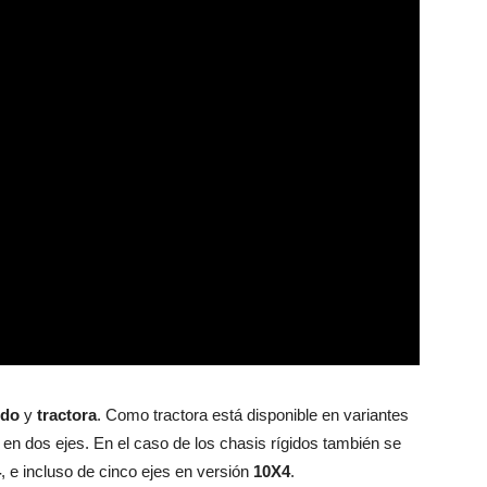
ido
y
tractora
. Como tractora está disponible en variantes
o en dos ejes. En el caso de los chasis rígidos también se
4
, e incluso de cinco ejes en versión
10X4
.