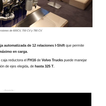
ersiones de 600CV, 700 CV y 780 CV.
ja automatizada de 12 relaciones I-Shift
que permite
 máximo en carga
.
caja reductora el
FH16
de
Volvo Trucks
puede manejar
ión de ejes elegida, de
hasta 325 T
.
- Anuncio -