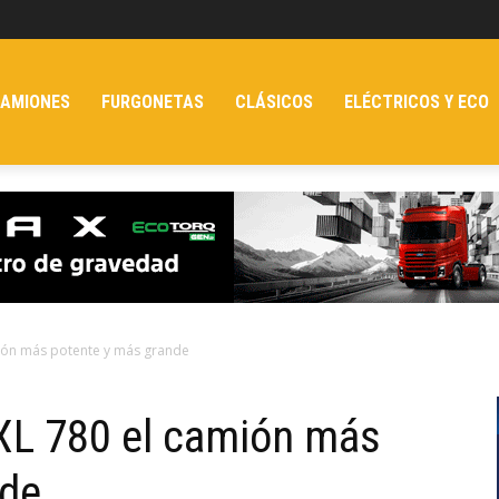
AMIONES
FURGONETAS
CLÁSICOS
ELÉCTRICOS Y ECO
ión más potente y más grande
XL 780 el camión más
nde