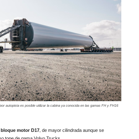
 por autopista es posible utilizar la cabina ya conocida en las gamas FH y FH16
o
bloque motor D17
, de mayor cilindrada aunque se
mo tope de gama Volvo Trucks.