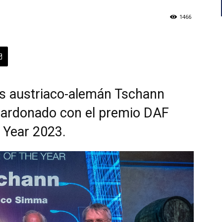
1466
os austriaco-alemán Tschann
lardonado con el premio DAF
e Year 2023.