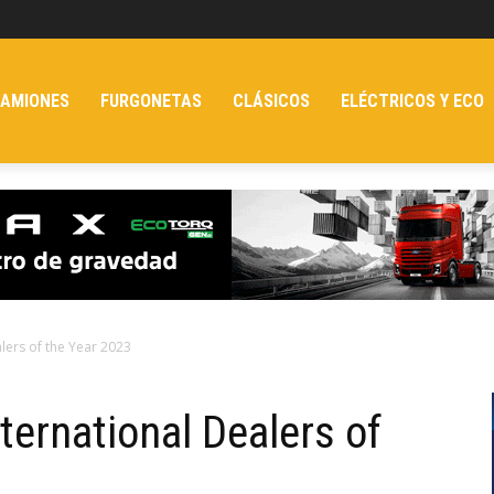
AMIONES
FURGONETAS
CLÁSICOS
ELÉCTRICOS Y ECO
lers of the Year 2023
ternational Dealers of