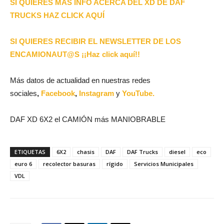
SI QUIERES MÁS INFO ACERCA DEL XD DE DAF
TRUCKS HAZ CLICK AQUÍ
SI QUIERES RECIBIR EL NEWSLETTER DE LOS
ENCAMIONAUT@S ¡¡Haz click aquí!!
Más datos de actualidad en nuestras redes
sociales
,
Facebook
,
Instagram
y
YouTube.
DAF XD 6X2 el CAMIÓN más MANIOBRABLE
ETIQUETAS
6X2
chasis
DAF
DAF Trucks
diesel
eco
euro 6
recolector basuras
rígido
Servicios Municipales
VDL