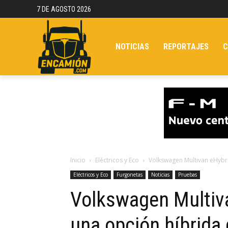
7 DE AGOSTO 2026
NOTICIAS
REPORTAJES
C
Inicio
Eléctricos y Eco
Volkswagen Multivan eHybri
Eléctricos y Eco
Furgonetas
Noticias
Pruebas
Volkswagen Multiva
una opción híbrida 