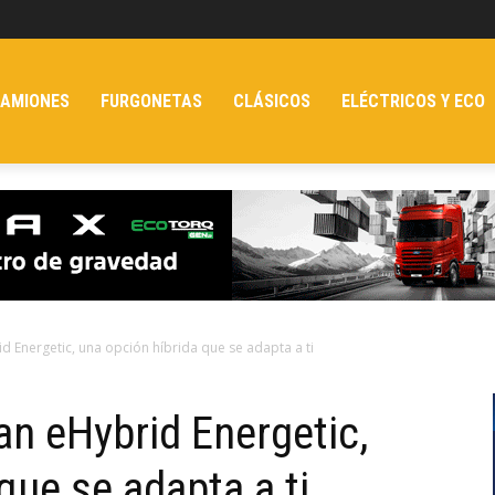
AMIONES
FURGONETAS
CLÁSICOS
ELÉCTRICOS Y ECO
d Energetic, una opción híbrida que se adapta a ti
n eHybrid Energetic,
que se adapta a ti