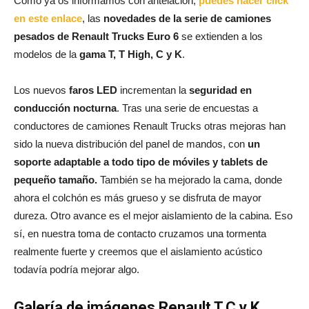
Como ya os informamos con antelación,
puedes hacer click
en este enlace
, las
novedades de la serie de camiones
pesados de Renault Trucks Euro 6
se extienden a los
modelos de la
gama T, T High, C y K
.
Los nuevos
faros LED
incrementan la
seguridad en
conducción nocturna
. Tras una serie de encuestas a
conductores de camiones Renault Trucks otras mejoras han
sido la nueva distribución del panel de mandos, con
un
soporte adaptable a todo tipo de móviles y tablets de
pequeño tamaño.
También se ha mejorado la cama, donde
ahora el colchón es más grueso y se disfruta de mayor
dureza. Otro avance es el mejor aislamiento de la cabina. Eso
sí, en nuestra toma de contacto cruzamos una tormenta
realmente fuerte y creemos que el aislamiento acústico
todavía podría mejorar algo.
Galería de imágenes Renault T,C y K