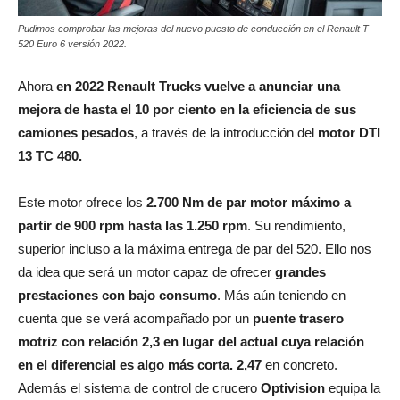
Pudimos comprobar las mejoras del nuevo puesto de conducción en el Renault T
520 Euro 6 versión 2022.
Ahora
en 2022 Renault Trucks vuelve a anunciar una
mejora de hasta el 10 por ciento en la eficiencia de sus
camiones pesados
, a través de la introducción del
motor DTI
13 TC 480.
Este motor ofrece los
2.700 Nm de par motor máximo a
partir de 900 rpm hasta las 1.250 rpm
. Su rendimiento,
superior incluso a la máxima entrega de par del 520. Ello nos
da idea que será un motor capaz de ofrecer
grandes
prestaciones con bajo consumo
. Más aún teniendo en
cuenta que se verá acompañado por un
puente trasero
motriz con relación 2,3 en lugar del actual cuya relación
en el diferencial es algo más corta. 2,47
en concreto.
Además el sistema de control de crucero
Optivision
equipa la