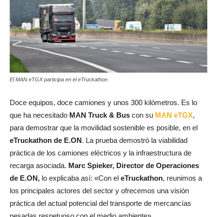
El MAN eTGX participa en el eTruckathon
Doce equipos, doce camiones y unos 300 kilómetros. Es lo
que ha necesitado
MAN Truck & Bus
con su
MAN eTGX
,
para demostrar que la movilidad sostenible es posible, en el
eTruckathon de E.ON
. La prueba demostró la viabilidad
práctica de los camiones eléctricos y la infraestructura de
recarga asociada.
Marc Spieker,
Director de Operaciones
de E.ON,
lo explicaba así: «Con el
eTruckathon
, reunimos a
los principales actores del sector y ofrecemos una visión
práctica del actual potencial del transporte de mercancías
pesadas respetuoso con el medio ambiente».