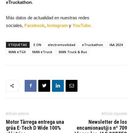
eTruckathon
.
Más datos de actualidad en nuestras redes
sociales,
Facebook
,
Instagram
y
YouTube.
ETIQUETAS
E.ON
electromovilidad
eTruckathon
IAA 2024
MAN eTGX
MAN eTruck
MAN Truck & Bus
Artículo anterior
Artículo siguiente
Motor Tàrrega entrega una
Newsletter de los
grúa E-Tech D Wide 100%
encamionaut@s nº 709