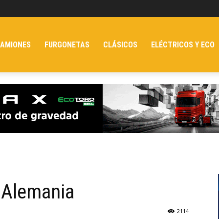
AMIONES
FURGONETAS
CLÁSICOS
ELÉCTRICOS Y ECO
a Alemania
2114