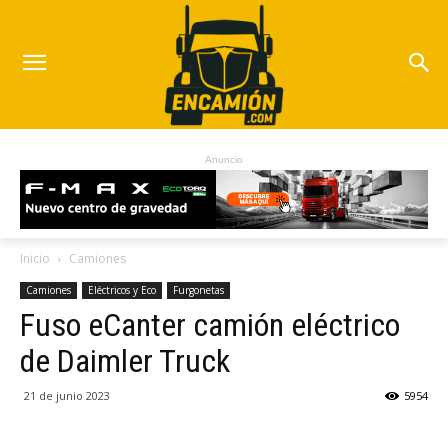
Anuncio
Inicio
Camiones
Camiones
Eléctricos y Eco
Furgonetas
Fuso eCanter camión eléctrico
de Daimler Truck
21 de junio 2023
5954