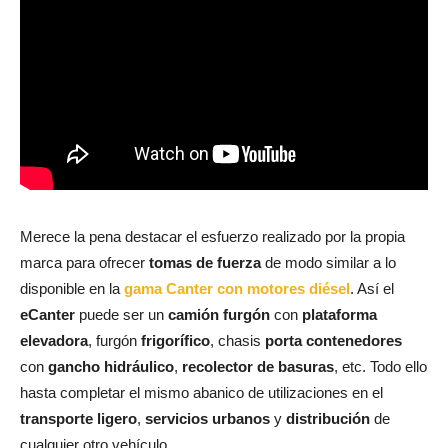
Merece la pena destacar el esfuerzo realizado por la propia
marca para ofrecer
tomas de fuerza
de modo similar a lo
disponible en la
gama Canter con motores diésel
. Así el
eCanter
puede ser un
camión furgón
con
plataforma
elevadora
, furgón
frigorífico
, chasis
porta contenedores
con
gancho hidráulico
,
recolector de basuras
, etc. Todo ello
hasta completar el mismo abanico de utilizaciones en el
transporte ligero
,
servicios urbanos
y
distribución
de
cualquier otro vehículo.