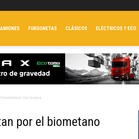
AMIONES
FURGONETAS
CLÁSICOS
ELÉCTRICOS Y ECO
l biometano con Scania
an por el biometano