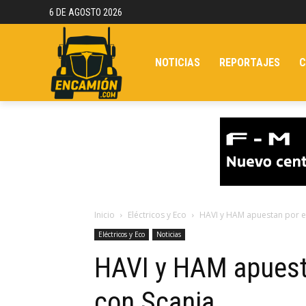
6 DE AGOSTO 2026
NOTICIAS
REPORTAJES
C
Inicio
Eléctricos y Eco
HAVI y HAM apuestan por e
Eléctricos y Eco
Noticias
HAVI y HAM apuest
con Scania