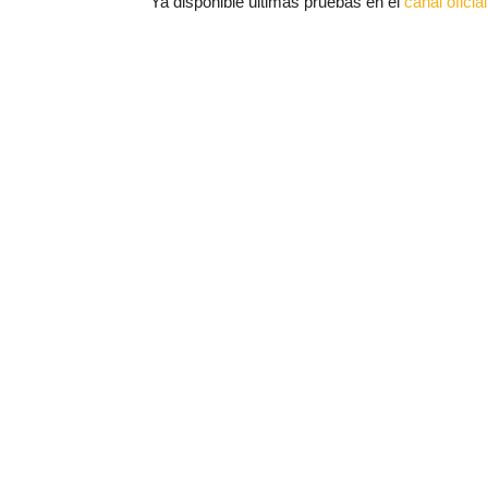
Ya disponible últimas pruebas en el
canal ofici