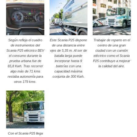
Según refleja el cuadro
Este Scania P25 dispone
Trabajar de reparto en el
de instrumentos del
de una distancia entre
centro de una gran
Scania P25 eléctrico BEV
ejes de 5,35 m. Al ser de
ciudad con un camión
el consumo durante la
batalla larga puede
eléctrico como el Scania
prueba urbana fue de
incorporar hasta 9
P25 contribuye a mejorar
65,8 Kwh. Tras recorrer
baterías con una
la calidad del aire.
algo más de 71 kms
capacidad máxima
restaba autonomía para
conjunta de 300 Kwh.
otros 179 kms.
Con el Scania P25 llega