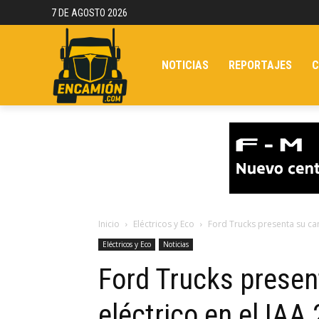
7 DE AGOSTO 2026
NOTICIAS
REPORTAJES
C
Inicio
Eléctricos y Eco
Ford Trucks presenta su ca
Eléctricos y Eco
Noticias
Ford Trucks prese
eléctrico en el IAA