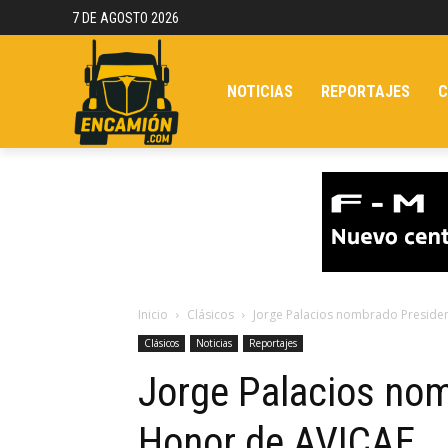
7 DE AGOSTO 2026
NOTICIAS
REPORTAJES
C
Inicio
Clásicos
Jorge Palacios nombrado Preside
Clásicos
Noticias
Reportajes
Jorge Palacios no
Honor de AVICAE