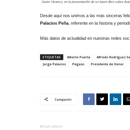
Javier Vivanco, en la presentación de su futuro libro sobre Au
Desde aquí nos unimos a las más sinceras feli
Palacios Peña
, referente en la historia y peri
Más datos de actualidad en nuestras redes soc
ETIQUETAS
Alberto Puerta
Alfredo Rodríguez S
Jorge Palacios
Pegaso
Presidente de Honor
Compartir
Artículo anterior