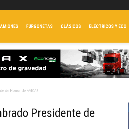
AMIONES
FURGONETAS
CLÁSICOS
ELÉCTRICOS Y ECO
nte de Honor de AVICAE
mbrado Presidente de