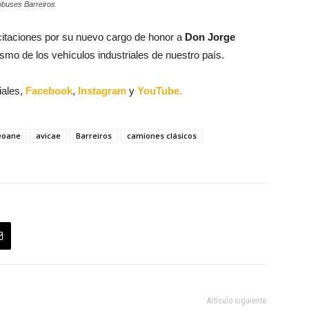
tobuses Barreiros
citaciones por su nuevo cargo de honor a
Don Jorge
odismo de los vehículos industriales de nuestro país.
iales,
Facebook
,
Instagram
y
YouTube.
eoane
avicae
Barreiros
camiones clásicos
Artículo siguiente