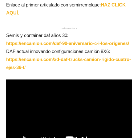
Enlace al primer articulado con semirremolque:
HAZ CLICK
AQUÍ.
- Anuncio -
Semis y container daf años 30:
https://encamion.com/daf-90-aniversario-c-i-los-origenes/
DAF actual innovando configuraciones camión 8X6:
https://encamion.com/xd-daf-trucks-camion-rigido-cuatro-
ejes-36-t/