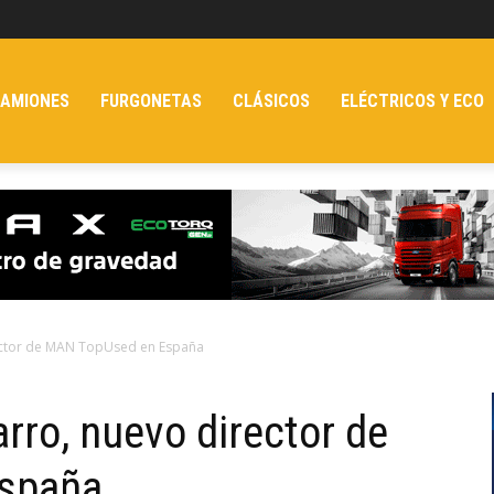
AMIONES
FURGONETAS
CLÁSICOS
ELÉCTRICOS Y ECO
rector de MAN TopUsed en España
rro, nuevo director de
spaña