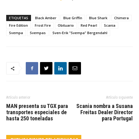
ETIQUETAS
Black Amber
Blue Griffin
Blue Shark
Chimera
Fire Edition
Frost Fire
Obituario
Red Pearl
Scania
Svempa
Svempas
Sven-Erik "Svempa" Bergendahl
Artículo anterior
Artículo siguiente
MAN presenta su TGX para
Scania nombra a Susana
transportes especiales de
Freitas Dealer Director
hasta 250 toneladas
para Portugal