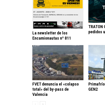
TRATON G
pedidos 
La newsletter de los
Encamionautas nº 811
FVET denuncia el «colapso
Primafrí
total» del by-pass de
GEN2
Valencia