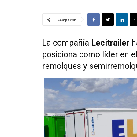
Compartir
La compañía
Lecitrailer
ha
posiciona como líder en e
remolques y semirremolq