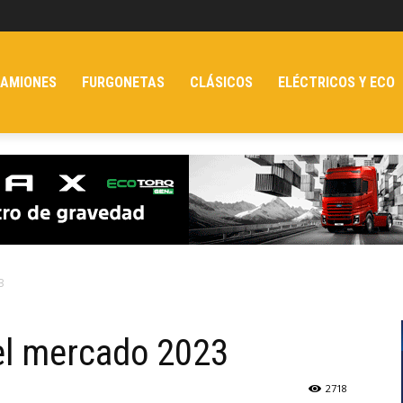
AMIONES
FURGONETAS
CLÁSICOS
ELÉCTRICOS Y ECO
3
n el mercado 2023
2718