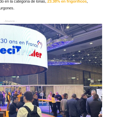
do en la categoría de lonas,
23.38% en frigoríficos
,
urgones.
- Anuncio -