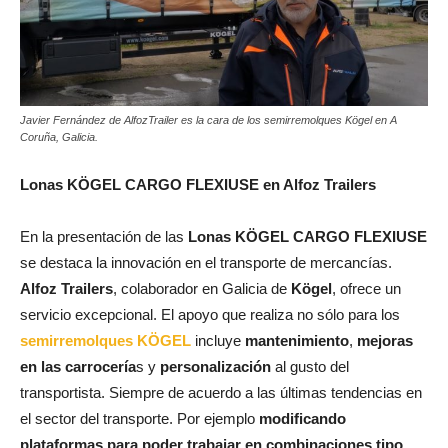
Javier Fernández de AlfozTrailer es la cara de los semirremolques Kögel en A
Coruña, Galicia.
Lonas KÖGEL CARGO FLEXIUSE en Alfoz Trailers
En la presentación de las
Lonas KÖGEL CARGO FLEXIUSE
se destaca la innovación en el transporte de mercancías.
Alfoz Trailers
, colaborador en Galicia de
Kögel
, ofrece un
servicio excepcional. El apoyo que realiza no sólo para los
semirremolques KÖGEL
incluye
mantenimiento
,
mejoras
en las carrocería
s y
personalización
al gusto del
transportista. Siempre de acuerdo a las últimas tendencias en
el sector del transporte. Por ejemplo
modificando
plataformas para poder trabajar en combinaciones tipo