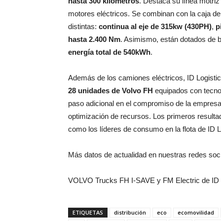
hasta 300 kilómetros
. Destaca su línea motriz
motores eléctricos. Se combinan con la caja de 
distintas:
continua al eje de 315kw (430PH)
,
p
hasta 2.400 Nm
. Asimismo, están dotados de b
energía total de 540kWh
.
Además de los camiones eléctricos, ID Logistic
28 unidades de Volvo FH
equipados con tecno
paso adicional en el compromiso de la empresa
optimización de recursos. Los primeros result
como los líderes de consumo en la flota de ID L
Más datos de actualidad en nuestras redes soc
VOLVO Trucks FH I-SAVE y FM Electric de ID 
ETIQUETAS
distribución
eco
ecomovilidad