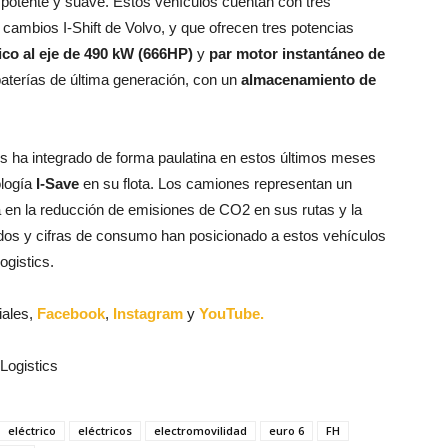
 potente y suave. Estos vehículos cuentan con tres
cambios I-Shift de Volvo, y que ofrecen tres potencias
ico al eje de 490 kW (666HP)
y
par motor instantáneo de
aterías de última generación, con un
almacenamiento de
s ha integrado de forma paulatina en estos últimos meses
logía
I-Save
en su flota. Los camiones representan un
 en la reducción de emisiones de CO2 en sus rutas y la
ados y cifras de consumo han posicionado a estos vehículos
ogistics.
iales,
Facebook
,
Instagram
y
YouTube.
Logistics
eléctrico
eléctricos
electromovilidad
euro 6
FH