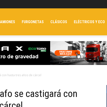
AMIONES
FURGONETAS
CLÁSICOS
ELÉCTRICOS Y ECO
á con hasta tres años de cárcel
afo se castigará con
cárcel