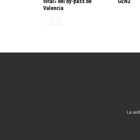
total» del by-pass de
GEN2
Valencia
La web