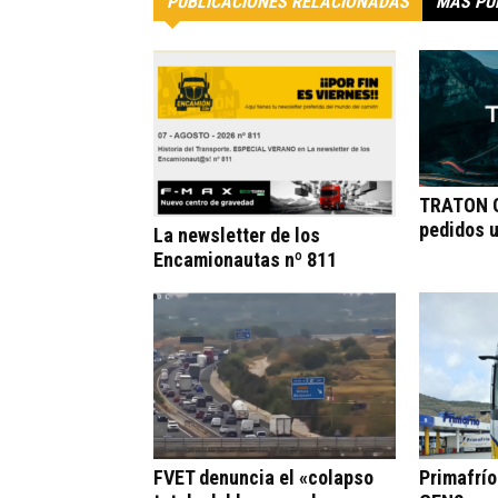
PUBLICACIONES RELACIONADAS
MÁS PU
TRATON G
pedidos 
La newsletter de los
Encamionautas nº 811
FVET denuncia el «colapso
Primafrí