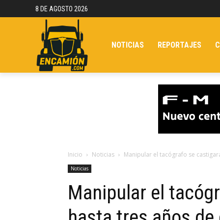
8 DE AGOSTO 2026
NOTICIAS
REPORTAJES
C
Inicio
Noticias
Manipular el tacógrafo se castigar
Noticias
Manipular el tacógr
hasta tres años de 