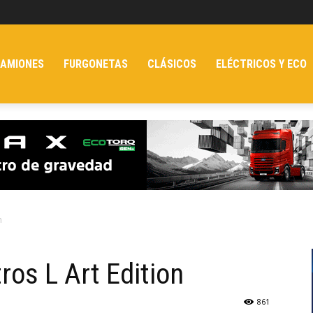
AMIONES
FURGONETAS
CLÁSICOS
ELÉCTRICOS Y ECO
n
os L Art Edition
861