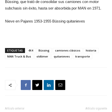
Büssing, que trató de consolidar sus camiones con motor
subchasis sin éxito, hasta ser absorbida por MAN en 1971.
Nieve en Pajares 1953-1955 Büssing quitanieves
ETIQUETAS
4X4
Büssing
camiones clásicos
historia
MAN Truck & Bus
oldtimer
quitanieves
transporte
Artículo anterior
Artículo siguiente