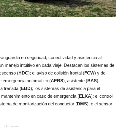
vanguardia en seguridad, conectividad y asistencia al
un manejo intuitivo en cada viaje. Destacan los sistemas de
descenso (
HDC
); el aviso de colisión frontal (
FCW
) y de
de emergencia automático (
AEBS
), asistente (
BAS
),
la frenada (
EBD
); los sistemas de asistencia para el
y mantenimiento en caso de emergencia (
ELKA
); el control
sistema de monitorización del conductor (
DMS
); o el sensor
- Anuncio -