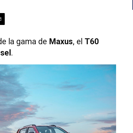
de la gama de
Maxus
, el
T60
ésel
.