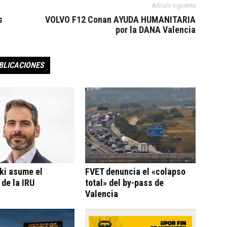
Artículo siguiente
s
VOLVO F12 Conan AYUDA HUMANITARIA
por la DANA Valencia
BLICACIONES
ki asume el
FVET denuncia el «colapso
 de la IRU
total» del by-pass de
Valencia