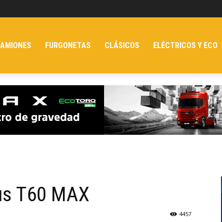
AMIONES
FURGONETAS
CLÁSICOS
ELÉCTRICOS Y ECO
us T60 MAX
4457