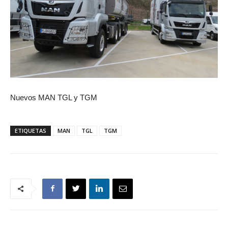
Nuevos MAN TGL y TGM
ETIQUETAS
MAN
TGL
TGM