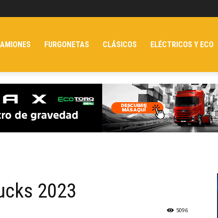
AMIONES
FURGONETAS
CLÁSICOS
ELÉCTRICOS Y ECO
ucks 2023
5096