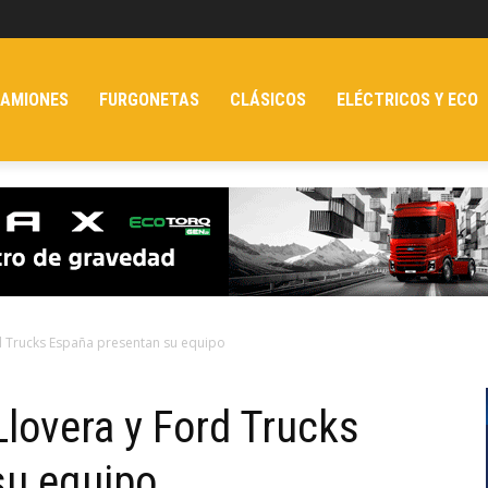
AMIONES
FURGONETAS
CLÁSICOS
ELÉCTRICOS Y ECO
d Trucks España presentan su equipo
Llovera y Ford Trucks
su equipo