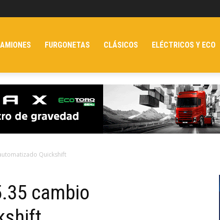
AMIONES
FURGONETAS
CLÁSICOS
ELÉCTRICOS Y ECO
automatizado Quickshift
5.35 cambio
shift