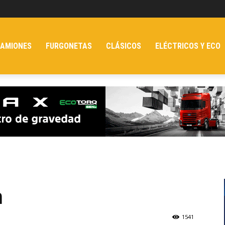
AMIONES
FURGONETAS
CLÁSICOS
ELÉCTRICOS Y ECO
n
1541