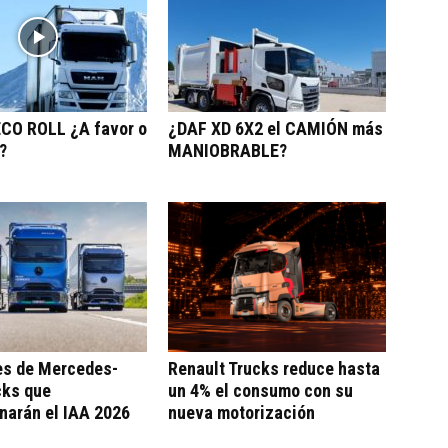
ECO ROLL ¿A favor o
¿DAF XD 6X2 el CAMIÓN más
?
MANIOBRABLE?
s de Mercedes-
Renault Trucks reduce hasta
cks que
un 4% el consumo con su
narán el IAA 2026
nueva motorización